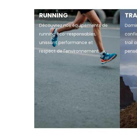
RUNNING
TRA
Découvrez nos équipements de
Domin
running éco-responsables,
confi
unissant performance et
trail 
respect de l'environnement.
pensé