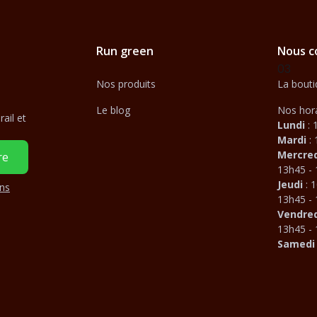
Run green
Nous c
03
Nos produits
La bouti
Le blog
Nos hora
ail et
Lundi
: 
Mardi
:
Mercre
13h45 -
Jeudi
: 1
ons
13h45 -
Vendred
13h45 -
Samed