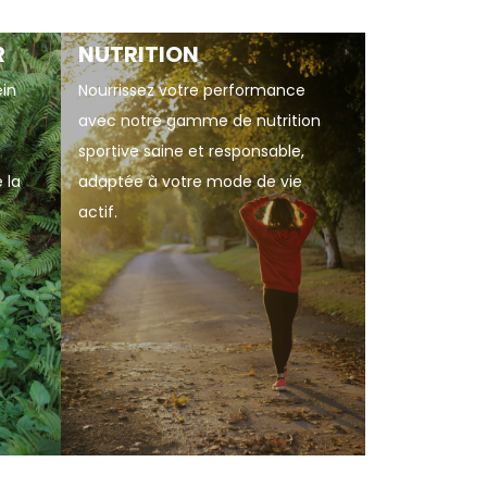
R
NUTRITION
ein
Nourrissez votre performance
avec notre gamme de nutrition
sportive saine et responsable,
 la
adaptée à votre mode de vie
actif.