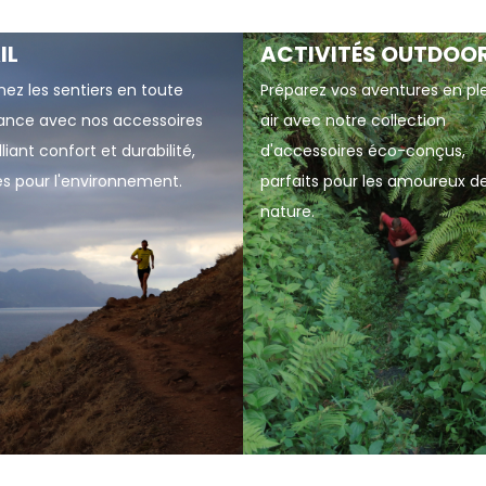
IL
ACTIVITÉS OUTDOO
ez les sentiers en toute
Préparez vos aventures en pl
ance avec nos accessoires
air avec notre collection
alliant confort et durabilité,
d'accessoires éco-conçus,
s pour l'environnement.
parfaits pour les amoureux de
nature.