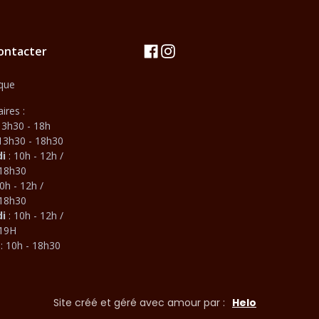
ontacter
que
ires :
13h30 - 18h
 13h30 - 18h30
di
: 10h - 12h /
 18h30
0h - 12h /
 18h30
i
: 10h - 12h /
 19H
i
: 10h - 18h30
Site créé et géré avec amour par :
Helo