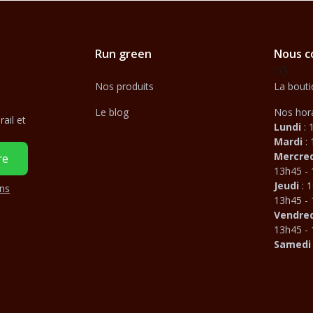
Run green
Nous c
03
Nos produits
La bouti
Le blog
Nos hora
ail et
Lundi
: 
Mardi
:
Mercre
13h45 -
Jeudi
: 1
ons
13h45 -
Vendred
13h45 -
Samed