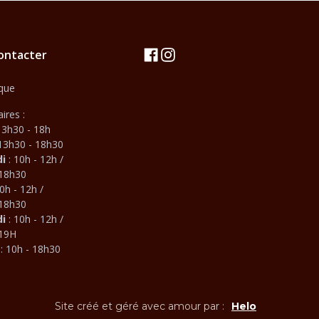
ontacter
que
ires :
13h30 - 18h
 13h30 - 18h30
di
: 10h - 12h /
 18h30
0h - 12h /
 18h30
i
: 10h - 12h /
 19H
i
: 10h - 18h30
Site créé et géré avec amour par :
Helo