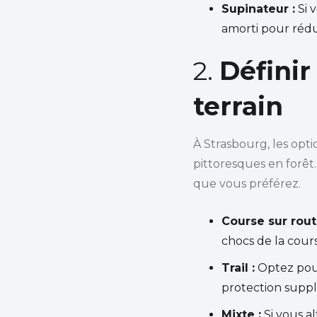
Supinateur :
Si 
amorti pour rédu
2.
Définir
terrain
À Strasbourg, les opti
pittoresques en forêt
que vous préférez.
Course sur rout
chocs de la cour
Trail :
Optez pour
protection suppl
Mixte :
Si vous a