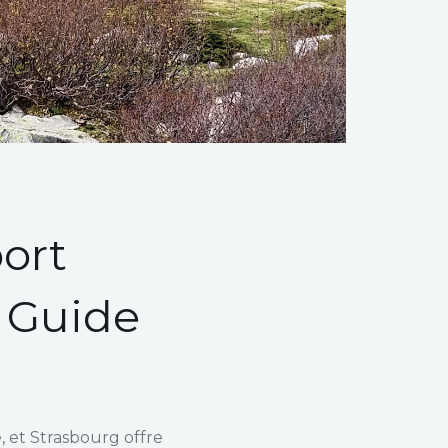
port
e Guide
, et Strasbourg offre