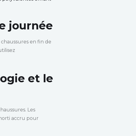
de journée
 chaussures en fin de
tilisez
gie et le
chaussures. Les
morti accru pour