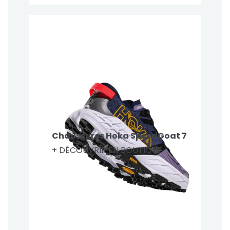
Chaussures Hoka SpeedGoat 7
+ DÉCOUVRIR EN BOUTIQUE