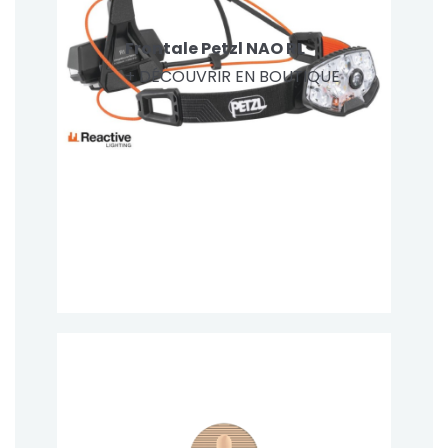
Frontale Petzl NAO RL
+ DÉCOUVRIR EN BOUTIQUE